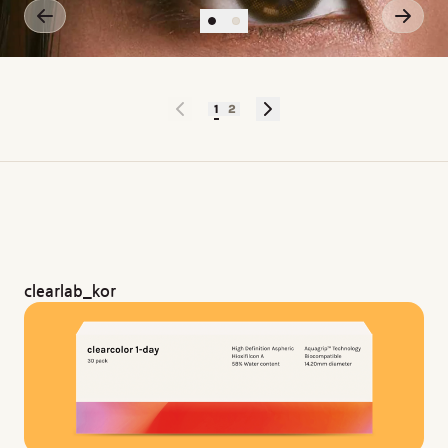
1
2
clearlab_kor