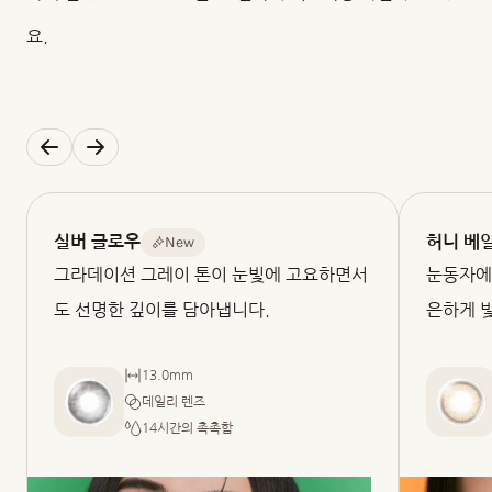
요.
New
실버 글로우
허니 베
그라데이션 그레이 톤이 눈빛에 고요하면서
눈동자에
도 선명한 깊이를 담아냅니다.
은하게 
13.0mm
데일리 렌즈
14시간의 촉촉함