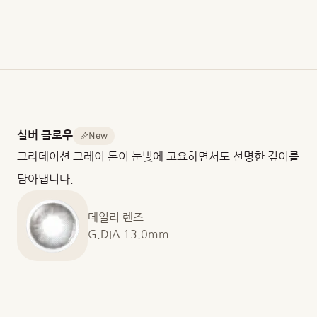
8.60
14.2mm
13.0mm
/
13.1mm
/
13.2mm
중
포
렌
심
장
즈
두
단
재
께
위
질
0.090
10
Hioxifilcon
New
실버 글로우
mm
개
A
그라데이션 그레이 톤이 눈빛에 고요하면서도 선명한 깊이를
@
입
함
-3.00D
/
수
담아냅니다.
30
율
개
58%
입
데일리 렌즈
산
G.DIA 13.0mm
소
투
과
도
(DK)
25.38