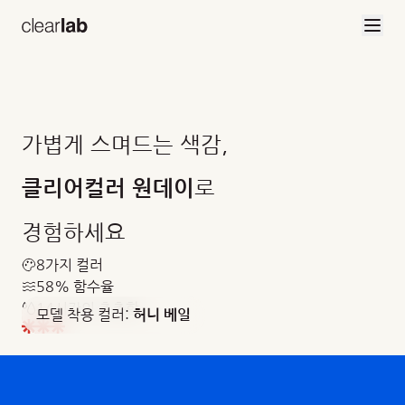
브랜드 소개
본문으로 건너뛰기
가볍게 스며드는 색감,
로
클리어컬러 원데이
경험하세요
8가지 컬러
58% 함수율
14시간의 촉촉함
모델 착용 컬러:
허니 베일