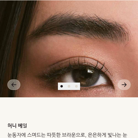
X
10-
11
(cm2/s)
(ml02/ml.mm
Hg)
허니 베일
눈동자에 스며드는 따뜻한 브라운으로, 은은하게 빛나는 눈