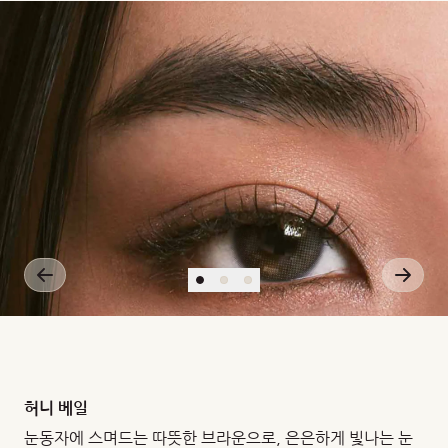
X
10-
11
(cm2/s)
(ml02/ml.mm
Hg)
허니 베일
눈동자에 스며드는 따뜻한 브라운으로, 은은하게 빛나는 눈