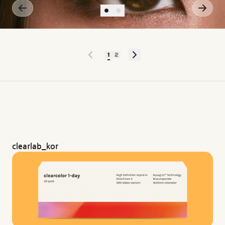
1
2
clearlab_kor