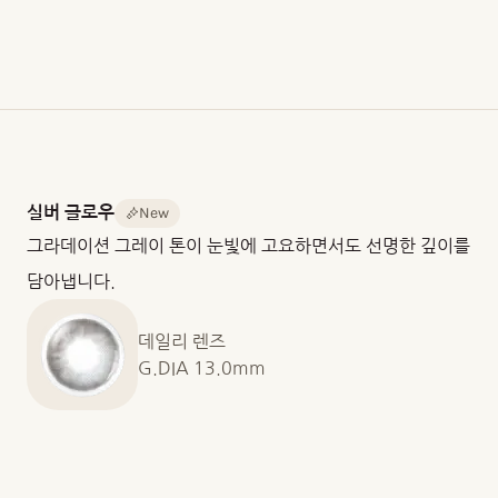
8.60
14.2mm
13.0mm
/
13.1mm
/
13.2mm
중
포
렌
심
장
즈
두
단
재
께
위
질
0.090
10
Hioxifilcon
New
실버 글로우
mm
개
A
그라데이션 그레이 톤이 눈빛에 고요하면서도 선명한 깊이를
@
입
함
-3.00D
/
수
담아냅니다.
30
율
개
58%
입
데일리 렌즈
산
G.DIA 13.0mm
소
투
과
도
(DK)
25.38