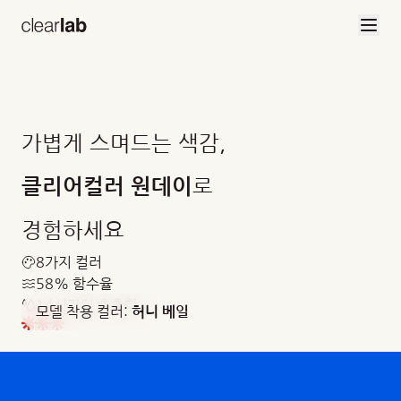
브랜드 소개
본문으로 건너뛰기
가볍게 스며드는 색감,
로
클리어컬러 원데이
경험하세요
8가지 컬러
58% 함수율
14시간의 촉촉함
모델 착용 컬러:
허니 베일