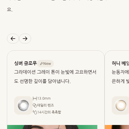
요.
New
실버 글로우
허니 베
그라데이션 그레이 톤이 눈빛에 고요하면서
눈동자에
도 선명한 깊이를 담아냅니다.
은하게 
13.0mm
데일리 렌즈
14시간의 촉촉함