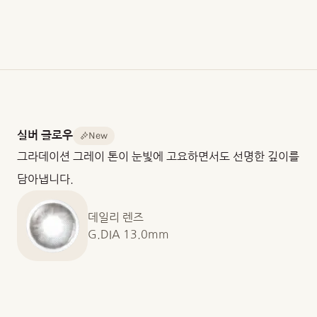
8.60
14.2mm
13.0mm
/
13.1mm
/
13.2mm
중
포
렌
심
장
즈
두
단
재
께
위
질
0.090
10
Hioxifilcon
New
실버 글로우
mm
개
A
그라데이션 그레이 톤이 눈빛에 고요하면서도 선명한 깊이를
@
입
함
-3.00D
/
수
담아냅니다.
30
율
개
58%
입
데일리 렌즈
산
G.DIA 13.0mm
소
투
과
도
(DK)
25.38