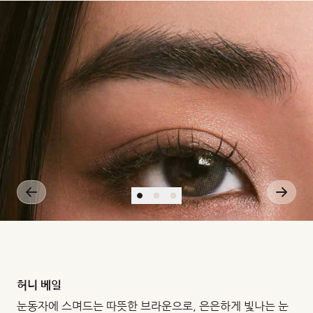
X
10-
11
(cm2/s)
(ml02/ml.mm
Hg)
허니 베일
눈동자에 스며드는 따뜻한 브라운으로, 은은하게 빛나는 눈