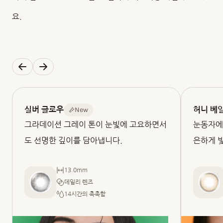
요.
New
실버 글로우
허니 베
그라데이션 그레이 톤이 눈빛에 고요하면서
눈동자에
도 선명한 깊이를 담아냅니다.
은하게 
13.0mm
데일리 렌즈
14시간의 촉촉함