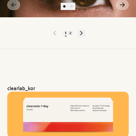
1
2
clearlab_kor