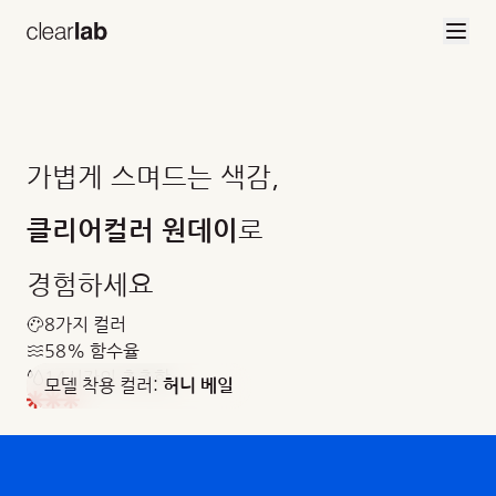
브랜드 소개
본문으로 건너뛰기
가볍게 스며드는 색감,
로
클리어컬러 원데이
경험하세요
8가지 컬러
58% 함수율
14시간의 촉촉함
모델 착용 컬러:
허니 베일