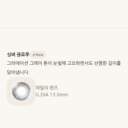
8.60
14.2mm
13.0mm
/
13.1mm
/
13.2mm
중
포
렌
심
장
즈
두
단
재
께
위
질
0.090
10
Hioxifilcon
New
실버 글로우
mm
개
A
그라데이션 그레이 톤이 눈빛에 고요하면서도 선명한 깊이를
@
입
함
-3.00D
/
수
담아냅니다.
30
율
개
58%
입
데일리 렌즈
산
G.DIA 13.0mm
소
투
과
도
(DK)
25.38