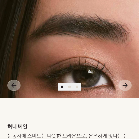
X
10-
11
(cm2/s)
(ml02/ml.mm
Hg)
허니 베일
눈동자에 스며드는 따뜻한 브라운으로, 은은하게 빛나는 눈