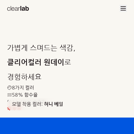
브랜드 소개
본문으로 건너뛰기
가볍게 스며드는 색감,
로
클리어컬러 원데이
경험하세요
8가지 컬러
58% 함수율
14시간의 촉촉함
모델 착용 컬러:
허니 베일