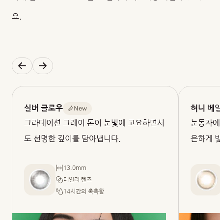
요.
New
실버 글로우
허니 베
그라데이션 그레이 톤이 눈빛에 고요하면서
눈동자에
도 선명한 깊이를 담아냅니다.
은하게 
13.0mm
데일리 렌즈
14시간의 촉촉함