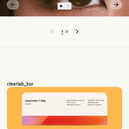
1
2
clearlab_kor